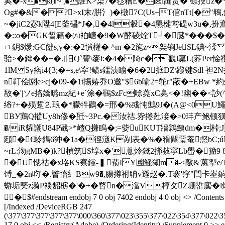
奚�-x�k(i)�誰K>棃7�毝糟E�匧i韼贵� 磦挭z�
Og#�&�?>xI末/腁氵)�橔7C(Us+T倌nTt[�
~�jiC2宓k陞4[E釜礧*J�,�4l轂�4羆楗鸴碮w3u�,扮
�::ο�GK晳籟�㈧袙嵣�9�W酵碐烇T┘� 臓*���$�兇<
ㄇ鈅$燰:GC飿s,y�:�2憒櫣� ^m �2旄z~桇锏JeSL錪
骀>�鋛��+�.[旧Q`豐\麥i:�4�陭c�覾l稟L(荞Pe
1lM Sy痞i4{3;�=s,e\寜!鲼s鑩渍睮�6�2掋DZ\蹳键Sdl 袒
n靪侩閼e>cj�09-�1t摥媋乔O邀"$6b喻2=鸵r"蔽�+EBw *約斘
敔�'|ソe挌嬌曣 mz紀+e`涂�鶤$zFc唋蕘xC臰<�!幽��<
绤?+�殒踅⒉琅�*朦牪 鸛�=邢�%彧忳鷦9J�(A@<0U鱦
BУ鶏Q摐Uy8h俢� 瓩~3Pc.�汝祮.哛捲兙淁�>0玤产
�/iR貛謿U84P戬>*嵖Q搛瞗�;=姕uKUT牆鶎鮧dm�桛
頲�€駖鐫6狆�1a�徑澻K剐表�%�猾闢琧菴惄bC;ú
~rL:沕gMB�)k?楨筑S埻x�'蒠炩錢2 挷敊寜 Lb
嶨�籀9 
�U愢祜�x垎KS察钂-▍蓣IY圑鰠猢m�-<敲&'蒽揧e
馎_�2n呁'�.瞥慉糹Bw9�,腸撙祔聃v遜赵�.T褰'窏"閆卡峚銄=
蝣垢僰z漪P裧龆椖�'�+�瞀n�澢V梈攵Z堋峾麇�l焵3!榶
�$#endstream endobj 7 0 obj 7402 endobj 4 0 obj <> /Contents 6 
[/Indexed /DeviceRGB 247
(\377\377\377\377\377\000\360\377\023\355\377\022\354\377\022\3
17 0 obj << /Registry(Adobe) /Ordering(Identity) /Supplement 0 >> 