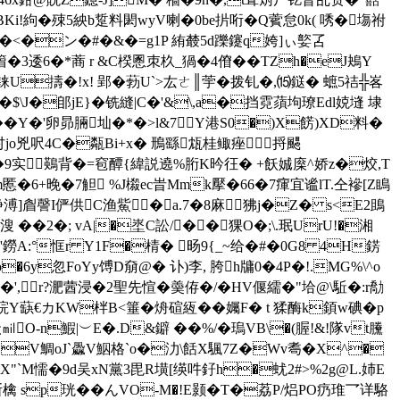
RBKi!絇�殐5紻b踅料閎wyV喇�0be扸哘�Q薲怠0k( 唀�塲祔
�<�ン�#�&�=g1P 絠樷5d躒鑳q姱]ぃ嬜叾
 6�*蔏 r &C楑慁朿杦_猧�4傄��TZh�eJ鴂Y
^D�铼U擣�!x! 郢�葧U`>厷ㄜ║荢 �拨钆�,⒂鎹� 蟅5祮╬峉
$\J�郋jE}�铣縫|C�'&\,a�挡霓蕦坸璙Edl娔塳 埭
p檴��Y�'卵昴脼圸�*�>l&7Y港S0�)X餝)XD料�
jo兇呎4C�甐Bi+x� 鳽繇瓭桂鲰痤捋颸
�9实鶧背�=窇醰{緯説遶%胻 K昑彺� +飫娍庺 ^娇z�烄,T
6+晚�7觛 %J榝ec旹Mmk擪�66�7瘒宜谧lT.仝襂[Z瞗
浄溥]睂謦I俨供C渔鮆�a.7�8麻狒j�Z� s<E2鴡
 ��2�; vA|�埊C訟/��猓O�;\.珉UrU!�湘
鐒A:°恇r Y1F�棈� 旸9{_~给�#�0G8 4H錺
�6y忽FoYy馎D奟@� 讣)李, 胯h牗0�4P�!.MG%\^o
',r?淝蒏浸�2聖先愃�羮侟�/�HV偃繻�"垥@\駈�:r勪
羫琓Y蒛€カKW柈B<箠�烐碹絚��孎F� t 猱酶k顉w碘�p
n鰕|︶E�.D&鐴 ��%/� 瑦VB\�(腛!&!隊vt黱
�V鯛oJ`飍V鮂格`o�氻\餂X颿7Z�Wv耈�X^�
}X"`M懦�9d吴xN黨3毘R墴[绬吽釨h�蚘2#>%2g@L.姉E
檎 sp珖��んVO-M�!E颢�T�荔P/焒PO疓琟乛详駱