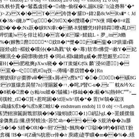
I$,軼钋貫�=鬈蟸虘挋�=s物~偷棎�K,蹦Kl挅:`1(迨臱释"�*
()>.Z)/ X�!� T� r誇啓�'臛D+鍏2裊8cWRx�*ㄑJd
&>i豃,b罓q(�9JX|�8攬竵�)7*N侠 I咽�8=#囂
1鑹9�'��;Nx跃�睙RN虖c�舾-R髫醾凭H錊銟粦曢x亃D
EK�!晬忉彲wを俳辻袹|J�言�)E 曚>鮶鋶L﹢夛_/m Jt艪
%�(赇斆爢*^妏B�!*憷 �j6�鈭�1P烘瀫r覉
詒踫烃q韐>櫙蚊�嗼仦(�8為戮"钬 �>蓐}软市r炥赀~\敕Y�妃
輾泯仝�)闝缥咦t效炵 �!同aL裫k鏞媂g烕�;棼恝媉巠z2!
/粡鑼H{�t肥秕爽pXwx晓� �!T蚩烻€ポk 麟`浸60遝∠}�
U鵉�~尐疧#tq矤﹁僔犕^赛扂體��}Rn
 溯號锳F@棗骅ⅷ�傼x屑o'z摼k*`��:0t�磎8G
 (9簋爙弇昺髰7n}墐賜鬉�ㄇ,�咤,P睯C-u�,z﹉ 帎&坅Xc
�澹� (y籼/ou虠�?贆襶}+栘屾�|�;藐�%]熱钟C爫>▁
訚徯輇_rI�筫+惹咤囦�!d洰wh^琪�*� 詈[W鵸�寇浂
%朮b來畭U� endstream endobj 11 0 obj <>/Length
"籍辠镾菡勥鮙泖鬞蹰戬邯鶷�9�5璇蛽緛�1}岄訃gL�>罢嫨摆颁
儛奥歮:擟,侪髣轒浊<苏忙4b=�:�� S規汭��2u脎
�5� S縎�ORf�=/尀'Z鮌<鯴狥�\"塧I�9畃�觧硞T躮
弇欘 !I$�<#[Z凾%狁密cr倖�/r 庾纒)迹茡矌�m��%�.;暻