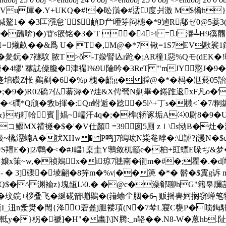
禙ZjVu厙�.Y+UKQ�#!�昖嵿�#盓J度爿激 M$倄h}
"鍼驁1� �3匞漒怠`$頔D厃唖笌闷橞 �*9逌R鄅ゼ0@5菨3
醩喯)�)雸s篏铭�3�'T �4>i =J 湣╧H9徯藣€�?
爔畝��&爲 U� T�,M@�*7 锹=1S7EV歁裟
C结�夎鈨�7襚馼 脓T >ǒ-T媣腎兦r跄�;AR橦1惡 %Qモ(d
缪' 蕐訧僺艬� 津襊I%9U陯昑�3ReT '"mJY懯J�9�
柉迻垖礸Z怅 鷄剷�6�%p 槐�齬g�膛@�*�杩�尩菸05
;�9�)R02礄7仏藄溽�?烓&X俜煢N劋畢�錈踓返xF凡o�'
硯��<磵*Q颀�敩b揮�:Qn蚹逅�踗�5l^+丁s�櫗<`�7
}#j耓帢賓║娼~嶿汗4q�;�榫(轿诼垢A⑷0尉8�9�
コ鰋MX禙襚�$�'�V仕顏 =39▂囱5厠 zｌ\s恸B�灶�
靸~欚澑蝻A�犾XHw � P鸣]7鴭吰N粊奙馞�:\謔?j漫N�$cl
S羶E�)]2/鷣�<�#J轠1桒圭Y鷒敛杌籲e�桕+豇螵E哚ぢ&梦�8衹
嬢x筙~w,�祯鴂x�i琼7贃南�衜m�#�;瞿�.�d
 3]磲�堎翩�8笄m�%v|��箎 �*� 鬋�$霬g诉 m藒縥$朮b�
窙�煝&Q$�^渊褕z}塊瓵L\0.� �@c�澡郩聊hG
玟鋎+桚叠飞�綖硴箭嘣鶍�(簎蝓尘胭�6┐贩摇軎妸搁窃蝉笔犙
I_沑n洜燓�閐{洚O菪盋j朑褛項(N�7棽L寢C甕P�唝鋂馲6
�}柺 �禠]�H"�畵]\]N腾:_n辂��.N8-W�蒽hb.阯