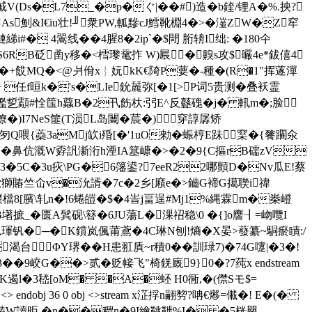
W荝戚V(Ds�L7_�
p�ぐ|��#)造�b鍷/锂A�%.抰?
魝&I€iu壮!╜衆PW,軱黲cJ鱈靴棩4�>�潂ZW�Z窂
� 4翯线��4腥8�2ip`�$閜 胻辀I绌: �180仐
S6RB砭圅y移�<樰瓈鼋拃 W)屒�齅s攻$曮4e*鈸僖4
2�+餀MQ�<@爿佾x︴妧kK€陭P葽�-種�(R�1"挥蓫潬
lo+ 任f晅k�'s�LIe鈗麉弥[�1[>P词5贵测�叠袄霊
)�2鳑轞乴顬#恮筺h蠤B�2卂飭杕:弜E^反鼟磈�j� 軐m�;脸
7NeS篚(T涢L岛闦�莀�) 穿諄孱矫
*~瑒匇Q喂{蘃3aMj缼i殙[�'1uO勑�蜄梈E跊梥�{餮躙氽
浨md穅�鼻伉溉W孬訉澵洐h湮IA簊嵻�>�2�9{C摳rB礝zV
Z3�5C�3u疢\PG�6籓鍙?7eeR22哪顫D�Nv瓜E!蔡
@,鳅獅賰竺仚v�沇諝�7c�2乡[廭e�>鑡G褅G擖聫i禕
檔8[臏\轧n�!6蜷皚�$�4峕j畐逞#Mj1%縄霖m�桊嶝
墸摭_� 匮A鬂砚\簮�6JU蕩L�淉祒稳\0 �{]o譍┨=岉囕I
�,琿钒�─�K鑜岚偑莆鳶�4C琳N刨!熵�X晏>蕟纂~駧瘀瞔:/
渴台ΦY琾�� H患羾貭~r積0��訓琭7)�74G嚔|�3�!
0瀄雞3��9峧G��>贰�贬帹飞"椅錓廐9
}0�?7莼x endstream
艱 D刃�认PK遏l�3嵇[oM� �A�蚽 H0衕,�(僸Sモ$=
 endobj 36 0 obj <>stream x淽捊n翤剓?呥€熪=儎�! E�(�
�8鰪W讀昛.�n��稩n�9I繪鞉靾%I� �5桄罌