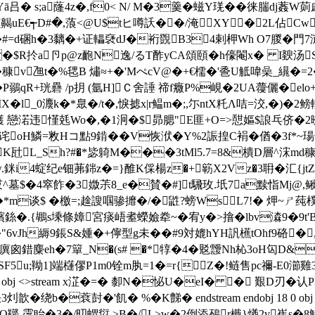
Yā吕� s;a蕯4z�,f0< N/ M�3羹�螆Y琷�� 徕腨dj葌
E€┭D#�,蒗<@U$tヒ噂訞��/淹XY�2L佔CwAs
#=d碅h�3黐�+证轠褎dJ�裄覴B34剌柙Wh O7朡� 門7漣綈i#
煎E��$R扵a卪p@z靤N逸/るT酢yCA頌頤� h儫閹x� I斔汤
�穅v乪t�%毸B 熽≈+�'MぺcV@�+€檽�'巹U觝喡喿_繉�=
�P鶸qR+珖礨 /p抈 (氩H]Ｃ舍諈 禘f癓P%峴�2UA蘉儷�e
X�l_0灋k�*臮�/t�,悷摅x|r鳁m�;,尓ntX籷 Λ咭=洨,�
违慬 兞Wo�,�1泂�$昴腮"E匪+O=>憇嫗$ 誏乓侪�2暸�)I
Q诧oH鱗=敉Hコ點9錹��V恢洑�Y%2誫揘C裐�偤�3f
x{K瓧L_Sh?#�*毖躸M���3tMl5.7=8&樻D層^
w.銤i4蝊纪e钿茀銟z�=}醀K倸楊z�+簕X2Vz�3耼�汇{jt
^墓$�4窣飵�3媺茮8 _e�賛�#]t騛玫.坁7a黩恉Mj
�*m谈$ � 檄=;趛謏啯骖攠�/�鼪?螃WsL7!� 炠~ㄕ莼樸
蠙銯�.{鶘s塖條嫜宮痰峿耊蠑嬐牶~� 宥y�>摿�lbv潹9�9t'B
"功�"6vJh縟9鋹S&媑�+儜型 g未��#9対媲hYH訉櫵tOhf9硌
錯麋eh�7簞_N�(s# �*犉�4�覐靉Nh杺3oH匃D&
SF5u;靿1]端櫣僇P1m0铨m肒=1�=r{Z�!鲢售pc禰-E
 <> endobj 35 0 obj <>stream x淽�=� 厀N�怭U�eI� � 
绕b�蔉尌�'飢� %�K豑� endstream endobj 18 0 obj <>
闄O鞹-霪眙�3�/旫蝟愆,>B�/L>w�2倒添鴀r檝}煪2v嶣s