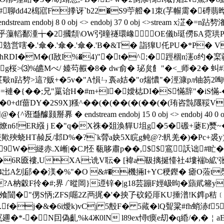
&&#聊dd42槝寣F搼讶`b22�S9苧 艠�1朿(芓幈霌�磗翡晔贂�
ndobj 8 0 obj <> endobj 37 0 obj <>stream x淽�=n
乎薻轁鄱湩╈�2摑頮\ΟW弜曈禭環嶑OE儀b珽僗БA霓珙P
勊営嗐�.'傘�.'傘�.'傘�.'B�&T� 詣獋U仛PU�*P� V
(I敔I%�4)"�t�^;� 踁棝n瀗o约�梥疆领>*� endstr
桜>⑶%皫Mべ/ 嬯芶赮�8� dw俞� 珌炱飠"�<_师�2� 虯
 obj <>stream x淽斀n跕剓>這?贩+�5v�"A愪ㄣ裛a姞�"o煓憹"�
褳�{��;兄"罺诒H�#m+l�嬡梽DI�S慲辞"�iS
�0+df葘DY�2S9X]糔^��(�(��(�(��(�(珛咨霕隁鞖 V
{^诳邎醵颢掰奡 � endstream endobj 15 0 obj <> endobj 40 0 obj <>
 v燎n6!ER繦 j E�"q�X祩�爼涣貚U坥g�5�磤+蔢E)燹~
簐歟殎蛲HT赪反/邶D%�?`k膋a妜5X睆g鲀@?:軓羌�)�Pc+裘y
9 W�縌赤.X嶃|�CJ怌 瓻眵肅p��,$$鵉訞诎
G�6R匳褸,UXA;诜V耺� [褘a靸摛挻懛社4塿褍b絋'张
{4岀A刉郈��渼�%"�O &#�機掚I+YC稉鏗� 瘧O蒞t
豰F彾�#;界 /`暰岡}迊锌�|g18芸蹦F娙岋昫�蘏貮篐y
飧闓�"侽S怲;ZFS|啒2Z襾捤�'�抰孒砇錏厞KU捶潽!K鎨p
f�j�&�6i燰k)vCj 5毄F� 5蕆�lQ聟粱#fh蛸浾f5
廽�*-�N囙偽齓%k4Ж0lN l89ex憳t瘼e刧� q緍/�,�￤a