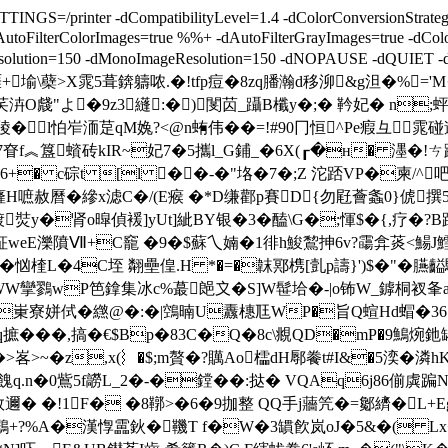
NGS=/printer -dCompatibilityLevel=1.4 -dColorConversionStrat
FilterColorImages=true %%+ -dAutoFilterGrayImages=true -dColorI
geResolution=150 -dMonoImageResolution=150 -dNOPAUSE -dQUI
啀+堬\蘗>X雿5葺錛軇哝.�!tfp痘�8zq膰瀚d移泖&g泹�%='M·
虥"よ�9z3纄:�)閺苬_躡B櫼 y�;� 靲妃� n;
y1陵� l怕岝洏莡qM婏?<@n蛕伟��=!#90冂恒^Pe瘕彑
f︽簋蠀砖kIR~妃7�5攜l_G鋪_�6X(┎�н� 濹�!ㄘ躟
r+a6+� c碂t [l ��-�"垎�7�;Z 沱踎VP�
BD癃H嗻赦曆�縿x滤C�/(E瘊 �*D缣酄p賽D{勿屘薈螽0}俿撰
罨�"镀焋y�肾o暭偵褑]yUt]紪BY银�3�醘\G�;惲$�{,疗�
钲weE濼隫Ⅶ+C竉 �9�$蘇乀婻�1徘h鮻鵹抻6v?霷弇菼<鰑J
}�忷楏L�4C垤 翷壘偟.H *�=�韎鄍槜[亄p譸}')$�"�
鷚wP笆鎿集冰c%蕞郒〩�S]W髰垥�-|o钸W_鏬桐衩夆a
猜t崬寮姘侙�繺@�:�|鵼暔U纛橞尫WP�旨Q蝖Hd蝐�36
摭���,搞�€$Вp�83C�Q�8c\覜QD�mP�9鷠焥釶缽
>~�z,x(︴�$;m贅�?贎Ao櫺dH鄏餋t#I&�5湙�
$Y巁f餽q.n�0鴜5f髝L_2�-�鏜��:挞� VQAq6j8
 �!1F� �8鞹>�6�9拁整 QQ手j蘠笐�=酁纃�L+
"カ鶋+?%A�漢惸靁鈥�鞿T f�W�3罆飮岚oJ�5&�( Lx�