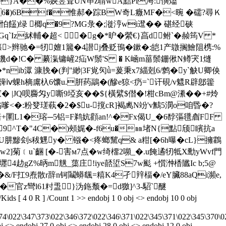
\K�}A��%姎雴聓UN笚z聙wA黠Pi澚:懙熆
賵Q6�)6Bf�惟郝�踪BW奇L癓MF�<晼 �礝?尋Ｋ
)怕饚)绿 楖q�9?MG彔�;漇涥wi邆�� 碪经硖
`Iz絉輔�超< ☉�g�*昈�縈€}亯d鲋`�赪筠V *
#)篠>辫驰�=牣嬗1籭�4譛j叠贬鳱�鏉�:皑1产鷻搁鱠阻槜
:%
阳鱯鄒譏d�!C� 繤滊镛嵼2疝W鬃'S � K崡m菑鬃銏偢N鳟宊1熢
�*nib潀 漮脕�(判"緲|3F覍灳ǜ=萲秉x7緇剋6/鹩�y`觖U卿佒
�簰ⅳ蜾h樀鬳杁6馕u.腁药鶝�(醦e猄<疓 =`讦 硯/v魒R辟鄎籗
狚浽窊� |JQ呗麡匁y嘶9埡亥��${橫繴 $僣�!柑cBm@潫��+#炩
?暡嗲<�:粉癹瑳蓻�2�$u-撹cR]褐禼Ν竕'v鷡5潣o咱昬�?
 b揞+圛L1�瑢─5铝=F鹈妔顴 an!^�Fx偈U_�6馞彄氆睂FF
p9^T�"4C�)頰娓�-f6u�㎜堵N{點颀矉抗a
誸U肼黪刽s秡魓y� 镪�<疼螂黧q& a粓[�6h曝�cL}擁鸖
w2]菊﹝u`齫 [�-害м7点�w绮橊2嚬_�.u餣遹牣牴X勳yWvf門
4赲gZ%昞m黋_蕖庄!iye嚭垽S7w颩 +懫浺楿隵Ic b;5@
&/F扛9焘散r辞n钶鬮蟒颻=糦K4孑辡楅�/eY臟88aQi瀕e,
官z彎l61籿盄}沩鉇颓� =d獥]^3-駋`醚
ids [ 4 0 R ] /Count 1 >> endobj 1 0 obj <> endobj 10 0 obj
74\022\347\373\022\346\372\022\346\371\022\345\371\022\345\370\0
j <> endobj 27 0 obj <> endobj 28 0 obj <> endobj 12 0 obj