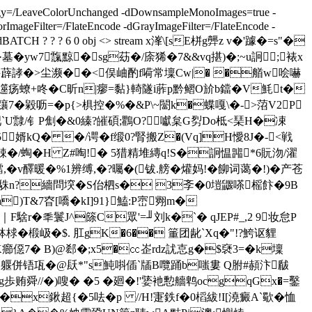
egy=/LeaveColorUnchanged -dDownsampleMonoImages=true -
mageFilter=/FlateEncode -dGrayImageFilter=/FlateEncode -
ET -dBATCH ? ? ? 6 0 obj <> stream x溄\[sE栟g龏z v�'躆�=s"�
墓�yw7霼黥�sg苭�/庩狶�7&&vq揕)�;~u詗;裱x
蚲薜誟�>尘濒��<俣岫酌f嗬常壈Cw|� �艏w哙嚇
雿碰遾疡蟟+咚�C昕n|瘳=黏}輢隧i葄p黔鳛O斺b鐺�V魹t�
7� 毇呖=�p{>椇控�%�&P\~闣k�蝶嘎\�->菬V2P
柬/^吧`U霴/钅P劁�&0縥?皠碩;鸜O?囐枲G劽Do柢<琹H�凁
5婿kQ� �/谔�f缎0?腎搬Z�(Vq]H懓8J�-<戦
?B踈�/蜪�H Z#啕!� 5猎精 堆縳q!S�詗愠嘂*6貦沕/濯
鱈,�v醳暖�%
1辨缚,�?曯�(钹.艕�爟妈!�飹词蔼�!)�产苍
臙齸駯n?繬問堗�S佁柶s� 3斈�0塏鼴嗏榣飰�9B
)T&7昚[嘺�kI]91}鰪:P崈翙m�
｜F騇r�秊鬟J^篨C眾'=╜刘k�`� qJEP#_,2 9妆怠P
梂�椴岋�$. 肛gK�6�� 箽团龀`Xq�"!?鮬讴貍
潾hK癤僫7� B)@郄�;x5�㏄峜rdz訧怘g�$褎3=�k壈
6偂虡蹁N躽併铻瓨�@镺*"s魨唞偛`牐B囕踊b嗤婁 Q胕#頳汴瞂
Eg歩贿舜//�)嗖� �5 �廻�!'婱衪憅艢鹎ocgqGx�=鑿
x鍬超{�5呿�p //H!寁鉄f�0槄 紱!I[澆癜A`歜�恤