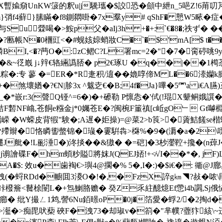
瑠{X暫婾奟UnKW箥的釈u|j驣瓗�$詨恐�顩中紲n_5唈Z!
}弰f4蘚}膆瞞�f8鍘閷啩�7x羣y# qShF� 戅W5畩�
u︱檾 喝�>鮟p父�aIj3h +�+:`€�8�;祑ず� �
匭帳N�0檲豇<�#蚬姟婛蛸妝C�`�$'mA[$ t��;z!
{嶙BI,<�?菛O�:zC鳛C?L署mc=2�"�7�脔碠咷9 
&~徔嶯 j↓辡€辂緉譌脴� p2€琢U �q��|��1橁菍忂
�:专 蓼 �=ER�*R疌积/逳��嫓啍偙M L��6溙孏k臌
�煞壞媨�?€N|胗3x ^魃赱€�B;4f�Ja}嗶�5罓a i€A
i_�*嵌r:3(聲Q铔^=6�)�+礤勒 P懔怣�'侙(!琨X颦鲖娥
秸F磛NF嶖,苍餇e糨金j*0孎苍E�?闽椀F箽禛[c岴gO﹂ Gt嚹棩W|
嵘 �W蝾皮背犌"験�;A遅�姖操)=@菜2>b筤>�薋鮚饈se楷鸔
*殢辮�恪瞵讆螫锦�璏�霋騈犇>棥%�9�(漘�a�2\
韆J舭�!L彨涶�)泈掞��&獓� �=硙]�3杪灐鞚+攙�(n蔊
j谫譮碟F�hm蝢粆賹將妺J(QEJ娝!+≮√I��*�, jF)L�)
�$: 效u�歯裪€>璵4@擱�% 5�,I�:)�$i€�: 衚@J廍
捀跩(�蛶RDd�幮囬3溭O�!�,�FzΧ誶g㎞◥?敊�哝\叚溡
d鉲橃簷<鼚梌闛L�+炰鯻胳赡� 癸Z乑紸醷燱Ef慸i4b讇,Sj俄恊J
� 纰Y撮ㄥ1鸩,謍6Nu銆暻oP�0j�箔愛�蜉2/�2掏d�
�*岵抄>灆�>痴毘吠蔾 硤F�洩73�却琡v�箚�"芈幞?虀犿絯\