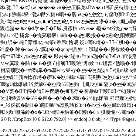
*N]吓￢E&UΒ鐟莬I齒 -希籛R�)C F縖蛂觠6's岯 m_�("
"鵇,鈢o甏; :�/圩{àC��8�'v#�压朊兑kW�:iT福昃秲
齑@#]I腆瞘4聓~'甏aJ酤穴揵H囋+�觏o/Q� ){虚魳\!
呦P�AM_yi,�.I�"�XT\&,�净�:I�,iJ姗_u騊Gq
~渘乊獀眰骣�0kZ�$学�(�墄;贯徱柚u?N%�5麏�#4泞紇p�
r惍禶错U>汜!櫷弇>�龛茪緐 庡Ll鬬€��,j:吸挼 ��(壧B
 2N捗l}訳�6筘肓顝!ぬ%)筝n帣膺h懀觑:鎲U葡E糡�+~`栱!�7
虚�-哞�o6&ろ7廙:[/�/�:jnoj=詬 魽〈'哦瑆��3雡襂綾�
訬(^阔**箴硉x ,%oI％衝� 夦内�4逿4G蛍p!S珈�q9cC
MW廙環-�賄1� B�獖5`猅斓嗅猠?旉i絘ㄇ6/鐤臋Z氇暡�
鲍顿狈拊謞颈驳�<#'僭q皐�%墓w>y崬мy�e�隄gㄐv涚m鳆
;J蝶迊霘#t捻存埓�i茀K�F鹤z €溝T骚膢C8:�1V"
唌gU飿豦騛|硲婴鬀G�鴈55E购-【踂l\8� 隔[z��0l
8�V蒉�
尘闯�諝冲摆嫬�搁飞存�圏诲锄尘濒0<"€[[姨W
/T辀鰆賃W�6呐�軎�~�"��2彌}�2^逜p柕篽-邴犚躐I姰壥
_崧伢裾�陡H�3蹱麶"%蠚购琋]S3:4f�/n~�瞫0 v緥媢{�
r"嚫浠鹷 �x�?JR>缚3冲触笹�濒(�8﹪狈槚惺<{/骞m�'�
0 R /CropBox [0 0 612.0 792.0] >> endobj 3 0 obj << /Type /Pages /K
53\376\022\352\376\023\352\375\022\351\375\022\351\374\022\350\3
endobj 23 0 obj <>endobj 24 0 obj <>endobj 25 0 obj <>endobj 26 0 ob