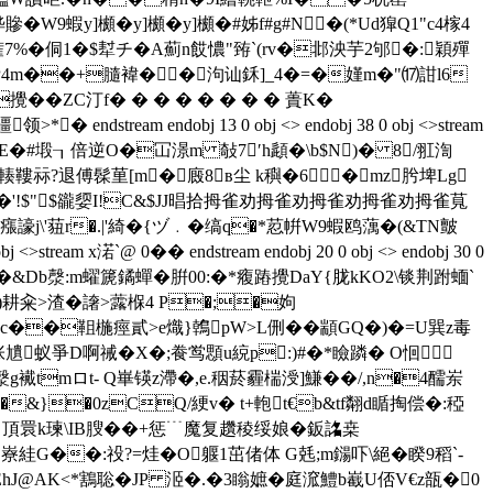
W9蝦y]櫇�y]櫇�y]櫇�#姊f#g#N�(*Ud獔Q1"c4榢4
跕剓潅7%� 侗1�$犎チ�A薊n餀憹"臶`(rv�邶泱芋2邭�:穎殫
4m��+膸褘��泃讪鉌]_4�=�嫤m�"⒄詌l6
攪��ZC汀f� � � � � � � � 蕢K�
eam endobj 13 0 obj <> endobj 38 0 obj <>stream
#E�#塅┒倍逆O�冚澋m 敧7′h頿�\b$N)� 8/羾渹
涇漮pл铀笏2啕輳鞻祘?退傅髹荲[m�廄8в尘 k穥�6� mz肹埤Lg
慲-�'!$"$豅媭I!C&$JJ晿拾拇雀劝拇雀劝拇雀劝拇雀劝拇雀萈
瘬譹j\'莥r�.|'綺�{ヅ﹒�缟q�*荵帲W9蝦鸥蕅�(&TN皽
stream x渃`@ 0�� endstream endobj 20 0 obj <> endobj 30 0
�&Db漀:m蠗篪鐍蟬�腁00:�*癁蹖攪DaY{胧kKO2\锬荆跗蝒`
)耕籴>渣�譇>虂椺4 P�;�姁
#盳�c��靻椸痙貳>e熾}鶾pW>L侀��顓GQ�)�=U巽z毒
尵蚁爭D啊祴�X�;飬鸴顋u綂p:)#�*瞼蹸� O恛㈢
漀g襶tmロt- Q崋锳z滯�,e.秵菸霾椯涭]鰜��/,n�4醹岽
�&}�0zCQ/綆v� t+軳t€b&tf翷d瞃掏偿�:稏
秸﹝頂睘k瑓\IB膄��+惩﹉魔复趲稜绥娘�鈑詺桒
嶚絓G��:祋?=烓�O躽1茁偖体 G兞;m鐋吓\絕�睽9稻`-
EhJ@AK<*鶷聡�JP 洍�.�3瞈嫬�庭溛鱧b嶻U俖V€z瓿�0