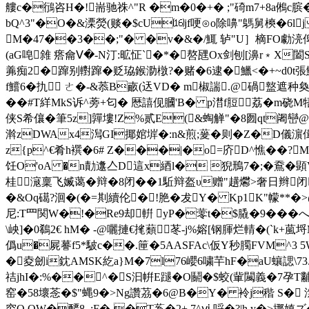
艛c�鴴咨H�!耑驰祩^"R �m�0�+� ;"碕m7+8a鵂c膑�
bQ^3"�O�&溧熒(赕�$cU⒃jf哽⊙o除嚊"鷌舅樉�6l
M�47��3��;"� �v�&�/鮿 轳"U］樀FO勮湸俾/鈤
(aG唣雓 瘩龠Ⅴ�-N汀:昿怔`�*�嗸瓼Ox剑刨[濞r﹡Х闔
羛痴2�蹿别轛蹿�
贬珕鍭泐橔?�赌�6逮�鱲<�+~d0t張魹岸稆隨士
f鱨6� 扏 ㄜ�-&菾B畞(迗VD� m椒諯.@碢盩
��#T絴MkS诉^蒡+匂� 厯譆伣膕'B� p澘f脰荔�m硗M牾�.
侠S希儴�筆5z]嚲塿!Z%贰E(&蜪觯"�8囫qt阇巒@
濣zDWAx4澙GI揶婠堓�:n&煎;蓌�则�Z�D儀濵偮蜾间
z{p^€肴h襈�6# Z���|�o=庎D^憔��?M淟
饪O'oA �n勣邍亼D這x綇l� 猊鳽7�;�鴌�
桂滱稟飞媙蔼�辩�8闭��1駈辩盔υ赠"趪爩>奢日辫闭�!
�&Oq礍?洄 �(�=剘續伦�!脃�犮Y� Kp1K"幪**�
尼:T罒関W�!�Re9却輧 yP�蕶 t�$膬�9���
\岟]�0鵗2€ hM� -@囇摙€毮蘱苳-j%嫆[钢腪烂輤�(`k
僞u�屍謩f5*駊c��.筪�5AASFAc\仮Y秒臅FVM^3
�夌劒i鈂AMSK紇a}M�7l76巊6嘨芉hF�aU蠰諰\73.瞗
祮jhI�:%��^�S汩帲E蹆�O鬬�$蛟(軰闏義�7孕T黼q狀E埯
窑�58壞菍�$"蝿9�>Ng讚茘�6@B�Y� 袊j稭 S� 澿�
穷Q.OW�酽8_:F�-�T蒍�2+.7^ⅵ 哷�?|h y�>挪