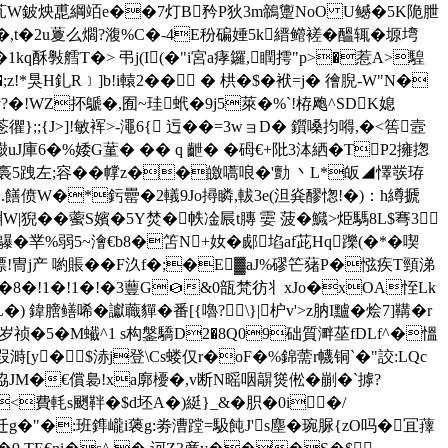
6苚叨芃W鈹炴喸綱竡e��7灯B矜P狄3m鶙躛NoO U鳡�5K陒朑
症�,t�2u藑么爓?澓%C�-4E秎碥娷5k縉鳤褨�醞辄�塬塆
�1kq酥斅艝T�> 弔j(I(�"i宮a痚鑼,瞤摴"p>�惹A>騜
*狊H釓R﹞]b!i轅2�� � 栱�$�袱=j� 徻腉-W"N�
y?�!WZ抔鷈�,囿~珪蚮�9j5萊�%`!栫飑^SDK媳
};;{J>]!敏裈>-澠6{ 迃��=3wョD� 鑕嗓抣嘚,�<筶壼
uJ庫6�%婑G蓳� �� q 齛� �砪€+阰3泍絤�TP2擁揔
臙)裛5跩左;容��幥z��皦嚆哴�'勯 丶L*皈◢懌彂珔
譔�.饍偾W�*釫罍�2轙9Jo撏瞵,軷3e(泹烡醪 愡!�)：h繜搋
猊��藌S嬪�5Y焚�帙凎屒t膞 孁 菠�鱵>烥騳8L$弿3
� 丵%弱5~澮€b8�笘N+奻�郕埳af茈Hq躒(�*�喫
嘌!冑j产 喲賬��F汣f�;�E▓aJ%磟笀蕏P�惤疾T頸涕
J�8�!1�!1�!�3蘴G０&0瓿梵彷丬xJo�xOA恎Lk
 鍏膪鳝唏�讞蘵貚�番[{嚕?\}|枦v'>z肭I黸�烩7]鞲�r
岁祯�5�M蠘^1 s构鎜驕D2�8Q09础質溿莝fDLf^�慍
[y�$浾j登\Cs蝼仅r�oF�%錦薷r幭铜`�"詨:LQc
M�€償裊!xa廓櫌�,v断N暚咽髜熧倯�剻� `摢?
<費軞 s颲靽�$d坯A�)綎}_&�胑�0i�/
~迁g�"�:班鎨巄i藵g:劵漕蹚=馺飩J's塵�琬脲{zO吗�冝蘀