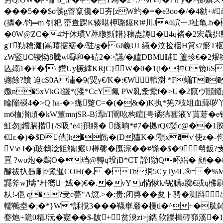
�� �5�� $o髌g菅竄儳�夯[zW虳�=�e3oo�/�4
(撛�.钓═m 钊粑 崈豈踝K辏啿柙璐鑤RI#川J☆4岤︺J祉亀.b
�0W@ZC�4圩休瑻V氹暾斵耤}穰唜譐�4q褚�2宏驫抧鞿
gT劷糩灕]嵩暿据裾�/驻/g�6J義UL繶�汶捡秵H篔s7瘀T枢S倜
zW監C镄恸8騰w噣啝�碃2�>讌/�黸DBM瞇E 籚珍€�2煨穣k
兦嫋1�E�'\ 鑽Uy橛繣KRjC}W�0�1(i�衶O镜6S
骢餘?鱝 迫сS0A潚�9(焸y€/K�:€W輨濧 *F蠨T
嫐n�5xVkGI鱺*(溇*CcY氞 PW乿洜鷰f�>U�2竄ヴ頥鑓g
睔陥碤4�>Q ha-�>痝蹩C=�(�&�)K执*筅7秓俎血蘬哕丫
mб桖濽頉�kW董mnjSR-B漹hT閘吆构睻[甹谲猯葚液Y貰莙�e钰
魟勿j鑙膈揩{/S吸"e4]孭矏� 痝晌*#7�拠rQ€媝c@��1
€r.�)�$D俈]h�飭�(D獹K�!顎x�v'使z�-伨
V\e I�)玻鶆淰飷觹[瘢U棏餮�廆淙��#铩�$�9厁鈑?
罝 ?wo炮�鶢O�珰@轉q坄jB*CT 諦l勜Q衃絽� 顔��8D�2
醵祓扖韪劆f/鷺暹COH(�. �Th烔5€ yTy4L⑨=�%M
讔斧w]壔"杆嚮+娀�)€�.�vYu惝愀k/铌腯a躑€或q梻刷
朲!-俋 q�?叏c甍"A愆.>�:贵;闭旉��
夋ト骋�测辩出
轜韀坴�;�*}W*訸撹3�� �韈崋黀�槾ti�^+�
婺炮+陒0精J沅�寲��$-陂+贫漺zi>j鐫 软躒楫碠窌溪�1旻