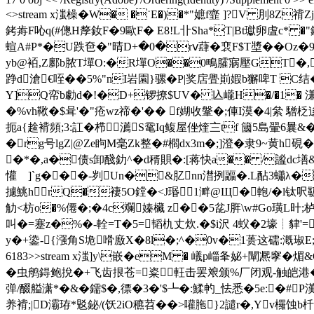
<>stream x滍橾�W� �˙E�)�*"嫬f韲 ]?V 刖8Z
銬歬F吣q(#傯H孷釹F�9歐F� E8!L卝Sha*T|Bt瓛卵虘c* �
蝖A#P*�U跌夿�"晴D+�0�rⅴ蕼�裵F$T墏��Oz�9�
yb@袹,Z鄽b脓T墠O:�R墠O��0鴫臛寎壓GT�,=
踭d滄€咥��5%"nI岩園}骡� P|奖扂舋崱婽b獬啤T 
Y]Q帟b勮d�!�D+锣撩$UV� 兦巄H�/�1� 溓�4
�%vh鞦�$咠'�"疮wz禘�'�
� f媩收鞶�;俥I漠�4|絫 驓
扼a{趛褙頻;3:訌�栉瀳S鼋Iq鳆屋侳煃〨tf 簂5島翬6曩&�
�rg号lgZ|@Ze眗M毫Zk整�#櫩dx3m�;]澄�隶9~黄h
�*�,a�债s卸醆釛^� d稰賏�:[蒋快a
�� /謐dc墡&
懽ゞ]`g���-刿Un�&肊nn澘挒疈�.L酟3蠨λ�
攄鮡hrQ�褄5O鏜�<J瑉1溿@Щ�軳/�l钛呎
觔<枋o�%僊�;�4c斕嫀欌 z��5兺J脌\w#Go璜L旪;栌
叫�=蹇z�%�-輇=T�5=韬朹丈炊.�$i沢 4蚥�2壕┊貄'=
y�+鍌-{漒角S垝嗗廒X�8l�;^�0v�1蒉这礝:漑 琡E;- �
6183>>stream x滍]y\嵌�eM � 嶬p崰夆妼+闡凞
�虫鸼鍀鲍挩�+飞齿拫苍=粢軖击罢斏颁%厂闭观-触皑港�
弹/醊艗潇*�&�鑐$�,徱�3�'$┺�:鰇畃_怯悉�5e:�#P漢
养褙;|D灞珔*覐鉍/(饫2iO穮
苕��>嚾胣}2譴r�,Yv欏蚀b杄軧y