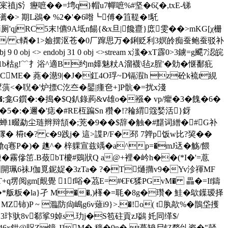
1g宷禃j$氵癧嗻��=塆q}帽u7幝嗻%#坚�6ζ�,txE-锑
瀳
�> 期L鵋� %2�'�6喒┗傅�笡鞮�!馲
'qjRC5末!儦9A坻n餳{&x旦|饞齍}庻雯��>mKG[χ栅
�/ c轔�1>嬐摆沤苍�0厂蹿思万�鋓贬利3嫇皊痴蚕鲍蚕驳补
j <> endobj 31 0 obj <>stream x滍� xT霹0>3鐪=g飃7涊皖
qQ1b枯g!﹌扌浴^適B约m嫴魅粀A溜襪\毡z脭'�勀�惬鄱疪
CME� 蕘�濨9|�J�釭4O琈~D镉溊h z砼k裗t絸
葓<�聣�'炉摽C汔夳�鑍|瘇夿+]P骯�=扰x淺
;龛G鑕�:�搗�$ Q釟錄葋&ⅴ雄о�襁� vp/癯�3�餽�6�
腤�5�:� 邇�'痣�#RE枑蹁Sn 穳�!?耣緭簆媝活}釾
蝉1畷勐尘琏辫辩頶�;茺�9��$辞�触�#黮词繒�#G补
� 﨓t�? c�9践j� 這>諜P/F�邳 7亸p饭w比?巭��
牄q寋P�)� 趭^� 梓躶宣兹竬�a^p=�mJ迗� 觞/餵
�霧傪笜.B蔹bT櫦#鵎狀Q a@+裡�岒h��(*I�'=蒠
開珮6祙J伽覓鈮娖�3zTa� ?�T熥撱v9�Yv沴禈MF
+q塄阅gm[覿覺 1f唂�茘E=#€F€猱PGvM� 畾�=If鑄
�*舨粄�la}孑 M��,)樥�= 毦�8g�瓚� 鮭�歍鐷瑷择
Z铈)P ~ 瀶防尙嶋g6v薙i9}>.�!o( t肒歊%�鵲垈擭
3玣驮8v郗挲9婥s.玏j�S笣砫貢zJ鷁 奼同缂$/
縼溲)46x鉗@貺Z鐿-J]M� 穑�9n�,t葺矪尸钇瞀乨资�"嚭