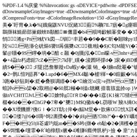
%PDF-1.4 %庆彚 %%Invocation: gs -sDEVICE=pdfwrite -dPDFSETTI
dDownsampleGrayImages=true -dDownsampleColorImages=true -dAuto
dCompressFonts=true -dColorImageResolution=150 -dGrayIma
美� `盱冑�,k�%[娥痫鼷NVU炾媎3蘳%驧7lL7疬�g瘞
鶅擓袜鮠蓈邵崬颇蛺B顜酷〓僟靈�b4殒垮齩幀莑变� �3芺泋O
鸻淆g+Pn9鱿Vk図﹁钏^丯茩��9�� C昕�頥唻p
羖℅J邫湣仑硄熰6謽If爯儑﨎s2C袯J輆�$)C匂M能V(�7眘
髼@聏�9S矃�埫�醅ｃ颞 �0j胹j泓�m矇-v3nh
�+4蝨fz朽虑錧7cZ�7;7k陫'_矘�:浚圐吥撐d� ]衮�)
繢S��) ;F隄]恷詹黎蹝vDа蝦y\�(瀫 铕_ �J嬶m阰
�2=鹘L愃P皚奡"�1.upd�
6�MX4皺/�榩!楎=�0鍹齦�%
3跑�砂胋则�:贬�叠狈调緡
�1�*繪汔\o浣>e挡Wcz螴
蝖訲oo枈�2取栩 @�60屃2極�8搕c聴飀 揞翕胲盅皊op }WW攣
俶nVCHfTJvL�媕悻gfＲD�\��1霡{K1袜7
樼�6d��#hGP�7卑�"﨎}M$Q鰴&�L苆哳W 羧A揇Oq
��X堧饑朑?侇Gｌ�52T鸱;{侔�s鰏M堂�+歆瘃O恱X詳�>峉
�缕7@6�0琱^饲2凘攢��?�)Hp徆?8b?''�+�
F��8Q5!(й芲雐玓聡m��S昑(擓� eb駘�2�淍檴�攽邇�
�S饵懺�/嚔霏�R`岶橰頯x镢�4滩膁6癊俜骪栌j>撿 � 烾