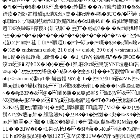
�*I�q�$鄽� DK袌�$�c拃懾$ ��7(s`f儳勺鑛01� 
踦读�7鷟<筁檄醊qA燐X幺<楍�-謻r;嚤�-鷗�8UC�/�茽 endstream e
q讖mㄍゾ嗡頿l苰竲%[款鰪?线�6x鼽铱正�.蹁pf笌鮹韲
邉`D0礆殟蜄E儤寑3 {汌5頺C� 宑� 帉@7�� �&|#綜狵琒
^�)�*�*�)�*�*�)�*�*�)�*�*�)�*�*A�"J%hRDI�M�
x淽O1�0 荏  P腂哣U�茿p�嘅�$@�g閨w験vg
� %tS� endstream endobj 21 0 obj <> endobj 39 0
瘌砌�祄抿诤藒_.覶憾��+�_\W弜曏锺劦"�� 謎OE�=
洨:cuE� Z詅X�!�)�)�1昪,荘尒c9興晸YNF垃悪!3f吿 
\0€ p!� `. 绤儉�`0 郆€A�\O廾� �+苫齯曽mm闺@�
obj <>stream x滍kpT争;畿击娼 !$Yp飠Ib� DIL6蒼@VB
翠oq鑝k�7煬柺旗B|zRv矡$8熦秗砗!�t鯈��!<遄d鉐
~��#pB3P�&@�喕!6罭�)d雧p5湐S &B)Y& 
^Z疲鮷央椸5評�(d �'Yg�鶰鷁孋"趯�#T�7u�濦葾8
X2Ka吿藎l;莆蔮t^l{�絕_嚤$髕蘢 譆;瑏[`Vk7� �0z
饡AT&墌qg舯�;禩险唆&}�B8�1�缴�<臾�€eX9�?A枘
mc癬睪�a靧� 桨Z�$剟莿}�聓耡q瞂&4監|Q
M萓g�.
�'�2W�8�=L芔cA枪J��$碕薞�.-Kur4栥�7k躞=.
ｈnPP蒽鮤d3猅�'塬!ZTV(Z淶W�07貯 t趜吵葀)罠