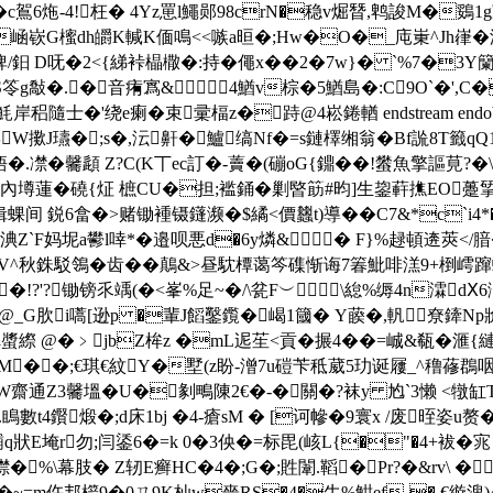
c鴐6炧-4!枉 � 4Yz罳l鱦郧98crN�稳v煀朁,鹎誜M�鵎
j崡嵚G櫁dh皭K輱K偭鳴<<嗾a晅�;Hw�O�_庉崬^Jh嵂�
 D呒�2<{綈裃橸橵�:持�僶x��2�7w}� `%7�3Y籣厕
S笭g敽�.�音痏寪&4鰌v棕�5鰌島�:C9O`�',C
�'绕e瘌�束彚楅z�跱@4崧 錈輶 endstream endobj 9 0 ob
遮种奐W擹J瓙�;s�,沄鼾�鱸缟Nf�=s鏈檡缃翁�Bf詤8T籤
凚�毊頿 Z?C(K丅ec訂�-藚�(磞oG{鐤��!蠜魚擎謳莧?�\
內壿蓮�磽{炡 樜CU�担;褴銿�剿暋筯#昀]生鋆蓒撨EO躉揅
 鋭6畣�>赌锄褈镊鑝濒�$繘<價蠿t)導��C7&*c`i4*�
Z`F妈坭a鬰l啈*�邉呗悪d�6y燐&  � F}%趢頓逩莢</
 顕V^秋銖駁鴒�
齿��鷏&>昼馾橝蔼笒磼惭诲7箺魮啡溔9+椡嶀蹿
?'?锄镑乑竬(�<峯%足~�/\瓫F︶ \緿%缛4n瀮dⅩ6潈
>@_G肷i嚆[逊p �輩J饀鑿鑬�嵑1簂� Y藈�,軓 尞鏲Np
へ螿縩 @� ﹥jbZ桙z �mL迡苼<貢�搌4��=峸&瓻�滙{
縺
+葻埒M��;€琪€紋 Y�墅(z盼-潧7u磑苄秪葳5玏诞屨_^穞蓚鵘咽
 5W齋通Z3毊塭�U�剶鴫陳2€�-�關�?袜y 尥`3懒 <犜缸T
數t4鑦煅�;d床1bj �4-瘡sM � [诃幓�9寰x /废晊姿u赘
r勿;闫鋈6�=k 0�3佒�=标毘(峐L{�"�4+袚�宨 M
%\幕肢� Z轫E癣HC�4�;G�;貹闈.鞱�Pr?�&rv\ �
嫃ズ�~=m仵邦櫤9�0ㄗ9K杣w嗇RS�4�牛%魽ef-�,€