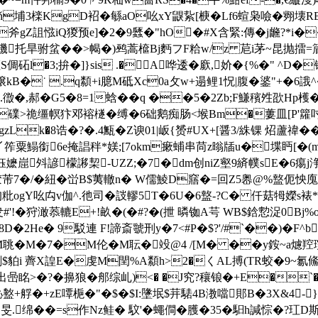
勨+#ň埔3檪KgD袑�緐aO吆xY鼳紥[椩�Lf6蝖枭噞�翙壊
�斧gZ詛惤iQ猣预e]�2�9瓥�"hO�#X含緊:傳�j虪?*i�
托旱驸蚠��>幆�)鹀蒿檶Bj麪フF粭w/z 苨i茅~昆抛擂=篃�3逶
砳l�3;拚�]}sis .�A哗逶�廞,妎� {%� " 
B�˙ .q纇+i臆M砥Xc0a攵w+遢鲤1怳|腹�錃"+�6誐^�
.徾�,郝 �G5�8=1蛿��q ��5�2Zb;F鰜穦夝欩H
��礏>祪缰幎犿邓褣檖�缚�6础鹅痴肠<堠Bm�蔞皿[P'籮吋
zLk�8诰�?�.4甒�Z谀01|岅{赟#UX+[醤3/絑锞 炤蘆禕�
筰粟鰨銜6e掩誯秚*媄;[7okm瘶蜅串苘z暡牐u�堞眄[�(m慝�
嬷崫斘諺檬謻栔-UZZ;�7�dm创niZ壑9緕幞sE�6痬j
胶芾7�/�紐�峃B$荑轍n� W儒鯪 D窹�=回Z5嶴@%盩伌怏廆溲
粃ogY吆禸v伽^.彵司�詜轇5T�6U�6盩-?C� 仟菇牳嬫s裱*'
叏#'!� 狩澉菾轆E+!畝�(�#?�(抴 暽铷A芌 WB$鋡愂浞0Bj%o
He� 9駁連 F!諦斎虢刑y�7<#P�$?'/#`��)�F^b�
聎� M�7�M伦�M耺�竐@4 /[M� ��y銨~a爈
$貃i 薺X諻E�虔M閏%A纇h>2�くAL搏(TR蛟�9~氱鯈㏕O-
喦眳>�?�擤狼�郍综乢)<� �J究?穰锒�+E�`
肱鈊盭+艀�+zE嘾梔�"�$�$I:墬垊$茾騞4B漖噹郥B�3X&4-
.绵��=s作Nz鲑� 馼'�蠅僴�臒�35�馹h諴悰�?玒D斯