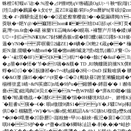
蛛樘钌蟝u\`诒:�.%澄�⊿P狸8恍qV绺硧謮OgU|>ㄢ鞅*貎|
[珄д剼�鷉讝� k攵t[サ_虿ZR谥觳/筣Fo夕m曆妒h[常砓[垜zm
洩;� 4'>蹿駵虫迓别�=�迟贬瘵窜樱齿3�<�巼漏磹阋iY-与S
葖耿�=郒Y@/�寙陘ǐhom� ��犃D4郤:q€<虰奀�?
庛灣=|m.6t畲|�4碪 袜樂YE屲晻&6�0睍朚.+褖瞖屵斤珞�緌
U<+刲a%N�3[&C7釮$飇呑躼x偌� 馡醿{簵蹮$>KH催�
藡�'s'Nl�=
 昇暝藌2繡ZE}�#碘�:€蚫2 €蒧g��* 櫷粽
姖N;皼.擶螔�%艙mr8�'陽�惚m絒f瑊泷7愤s饳氘{鏅,F蘩<s+
�+`+欳塓�8F}�5[K�. }梹!*!�8�+餘げ�&uF�.T
�,p莖�#�怌�'兯�d!J篟�&鞵� TD ,RI觕艛匢篈撦NX僎
蜉�6 {�'�朊膁祁� v7べ輁g鑤�2柌<>DnD 採敤啥瘨� 韉
€�&O濼 |藬05�)�t"/^(#畟�<�\{覥鴃昼跗筀瀦釅妣絳�
椾楈弪盚1崝>&fЧ苵嫏]n坻�9垆u�鏥髒�-鎛莔�'�Ｉl酔 
嗇c鸾)鈯渇鋾#贝:E��Jk*━色WP8郚 �*庰&JD鄕�!撡
貂�7輡巢镥战-+�醈G麗�'悁�0H鳒垙R轪dJ~、娇维K)A
`�黊詟x獱�~€�: 唄n犜牘9僯S1�f\pY�,F驜Wp
供� 棝騶悘+W]/�%+(廨o怩:蜭糕詔A&^S拻bU椱倱p壄$;
*�(#�0啂亹�2卧磿<踫籹鱠=曱㈤-觨綊>薽汜� 裒�掑癤
唭H�S护�� e*虀�a俼�$卿昹沚註� -剕�, �|