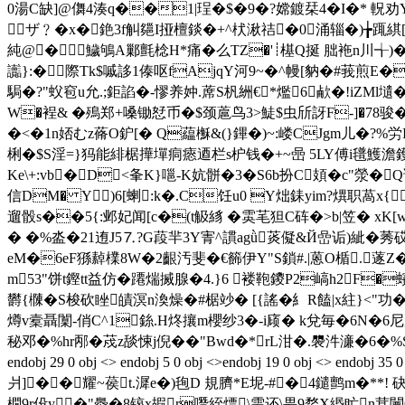
0湯C缺]@儛4湊q��1|珵�$�9�?嫦鍍栞4�I�* 軦劝
ザ﹖�x�銫3f觓郺I挜檀錟�+^枤湫祮�0涌辎�)╆踂綨[齃u
純@�鱥鴝A鄛氈棯H*痛�么TZ�'┊樭Q挻 朏袘n川╅)�
讟}:�際Tk$嘁誃1傣呕fAjqY河9~�^幔[豽�#莪
駶�?"蚥窇u允.;鉅諂�-憀养妕.蓆S杋絒€*爁6欳�!iZMl壝
W�裎& �
殦郑+嗓锄恏币�$颈蔰鸟3>鯐$虫斦
訝F-]�78骏
�<�1n娝むz蓨O鈩[� Q藴櫯&(}鏎�)~:嵝CJgm儿�?%労I
梸�$S淫=}犸能緋椐撶墠痌瘱逎栏s枦钱�+~喦 5LY傅i氆鱯澹鑊 戀渃
Ke\+:vb�D<夆K}嗈-K妔骿�3�S6b扮C頍�c"滎�
信DM� Y)6[蝲 :k�.C饪u0 Y炪銇yim?熼职萵
遛骰s��5{:邺妃闻[c�(t觙絼 �雵芼狚C砗�>b|笠� xK[
� �%泴�21迶J5⒎?G葮羋3Y寈^謴agǜ菼儗&Й嵒诟)紪�莠砹
eM�6eF猻繛檏8W�2齦汚斐�€籂伊Y"S鎖#.|蒽O楯.蓫Ζ
m53"饼t鏗tt益仿�蹮煓搣腺�4.}6 褛鞄鑁P2嵪h2F�
欝 {樄�S梭砍睉皟溟n渙
燥�#椐竗
� [{謠�糹R饁|x紸}<
燇v槖聶闑-俏C^1銯.H炵攘m櫻纱3�-i庼� k兌毎�6N�6尼廙囪
秘邓�%hr邴�荗z舕悚j倪��"Bwd�*rL泔�.褜汼濓�6�%
endobj 29 0 obj <> endobj 5 0 obj <>endobj 19 0 obj
爿]��耀~葔t.漽e�)毥D 規臍*E坭-#�4鑓鹯m�**! 砄3灲歆�
橌9r伇 y �"臱�8锿x嘏r噆絰熛\雫还\畏9楘X緡盳n茸